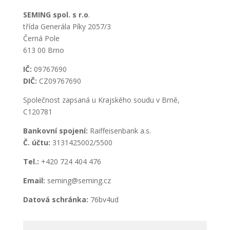
SEMING spol. s r.o
.
třída Generála Píky 2057/3
Černá Pole
613 00 Brno
IČ:
09767690
DIČ:
CZ09767690
Společnost zapsaná u Krajského soudu v Brně,
C120781
Bankovní spojení:
Raiffeisenbank a.s.
Č. účtu:
3131425002/5500
Tel.:
+420 724 404 476
Email:
seming@seming.cz
Datová schránka:
76bv4ud