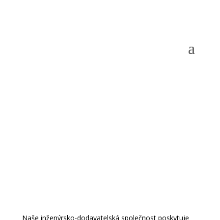
Váš partner pro
stavebnictví
a energetiku
Naše inženýrsko-dodavatelská společnost poskytuje